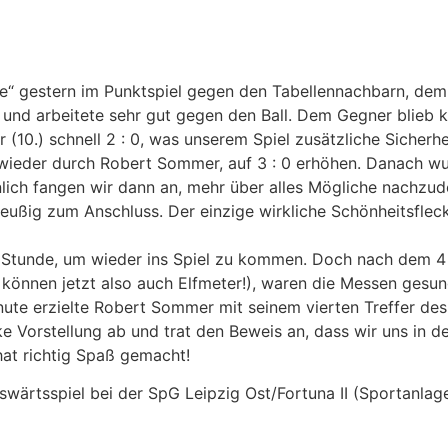
ste“ gestern im Punktspiel gegen den Tabellennachbarn, dem
und arbeitete sehr gut gegen den Ball. Dem Gegner blieb 
10.) schnell 2 : 0, was unserem Spiel zusätzliche Sicherhe
wieder durch Robert Sommer, auf 3 : 0 erhöhen. Danach wur
lich fangen wir dann an, mehr über alles Mögliche nachzude
ußig zum Anschluss. Der einzige wirkliche Schönheitsfleck e
 Stunde, um wieder ins Spiel zu kommen. Doch nach dem 4 
r können jetzt also auch Elfmeter!), waren die Messen gesung
nute erzielte Robert Sommer mit seinem vierten Treffer des
e Vorstellung ab und trat den Beweis an, dass wir uns in de
hat richtig Spaß gemacht!
uswärtsspiel bei der SpG Leipzig Ost/Fortuna II (Sportanlag