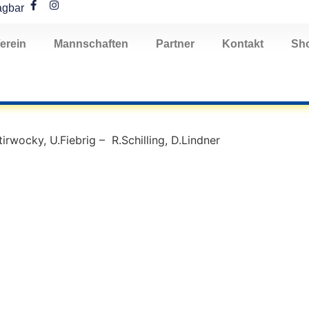
agbar
erein
Mannschaften
Partner
Kontakt
Sh
tirwocky, U.Fiebrig – R.Schilling, D.Lindner