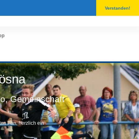
Verstanden!
op
ösna
tto, Gemeinschaft
en Fan, herzlich ein