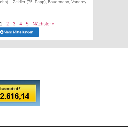
iehn) – Zeidler (75. Popp), Bauermann, Vandrey –
1
2
3
4
5
Nächster »
Mehr Mitteilungen