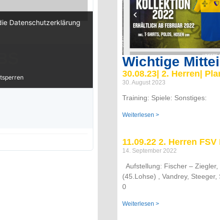
die Datenschutzerklärung
Wichtige Mitte
30.08.23| 2. Herren| P
tsperren
30. August 2023
Training: Spiele: Sonstiges:
Weiterlesen >
11.09.22 2. Herren FSV II
14. September 2022
Aufstellung: Fischer – Ziegler,
(45.Lohse) , Vandrey, Steeger, S
0
Weiterlesen >