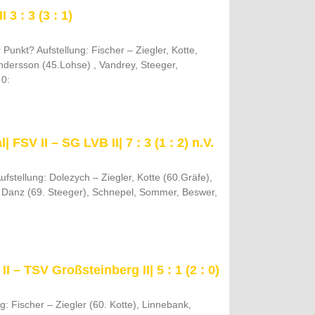
 3 : 3 (3 : 1)
unkt? Aufstellung: Fischer – Ziegler, Kotte,
ndersson (45.Lohse) , Vandrey, Steeger,
 0:
 FSV II – SG LVB II| 7 : 3 (1 : 2) n.V.
ufstellung: Dolezych – Ziegler, Kotte (60.Gräfe),
, Danz (69. Steeger), Schnepel, Sommer, Beswer,
II – TSV Großsteinberg II| 5 : 1 (2 : 0)
g: Fischer – Ziegler (60. Kotte), Linnebank,