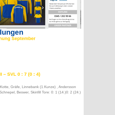
ilungen
lanung September
 – SVL 0 : 7 (0 : 4)
 Kotte, Gräfe, Linnebank (1.Kunze) , Andersson
chnepel, Beswer, Skinfill Tore: 0: 1 (14.)0: 2 (24.)