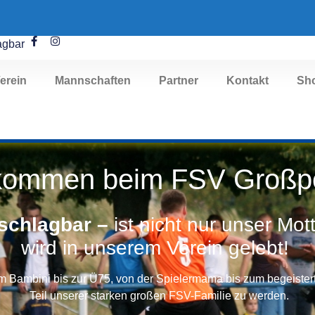
agbar
erein
Mannschaften
Partner
Kontakt
Sh
lkommen beim FSV Großp
chlagbar –
ist nicht nur unser Mo
wird in unserem Verein gelebt!
m Bambini bis zur Ü75, von der Spielermama bis zum begeistert
Teil unserer starken großen FSV-Familie zu werden.