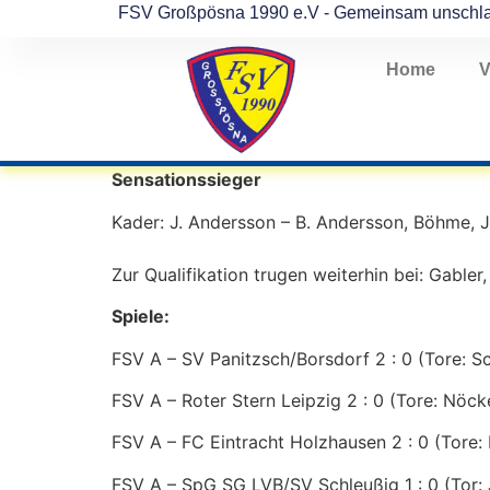
FSV Großpösna 1990 e.V - Gemeinsam unschl
Home
V
Sensationssieger
Kader: J. Andersson – B. Andersson, Böhme, J
Zur Qualifikation trugen weiterhin bei: Gabler,
Spiele:
FSV A – SV Panitzsch/Borsdorf 2 : 0 (Tore: Sc
FSV A – Roter Stern Leipzig 2 : 0 (Tore: Nöck
FSV A – FC Eintracht Holzhausen 2 : 0 (Tore: 
FSV A – SpG SG LVB/SV Schleußig 1 : 0 (Tor: 