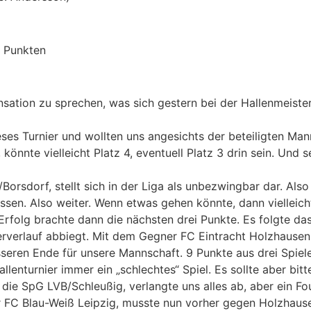
3 Punkten
Sensation zu sprechen, was sich gestern bei der Hallenmeist
dieses Turnier und wollten uns angesichts der beteiligten M
könnte vielleicht Platz 4, eventuell Platz 3 drin sein. Und
Borsdorf, stellt sich in der Liga als unbezwingbar dar. Al
assen. Also weiter. Wenn etwas gehen könnte, dann vielleic
rfolg brachte dann die nächsten drei Punkte. Es folgte das 
nierverlauf abbiegt. Mit dem Gegner FC Eintracht Holzhaus
seren Ende für unsere Mannschaft. 9 Punkte aus drei Spielen
llenturnier immer ein „schlechtes“ Spiel. Es sollte aber bitt
 die SpG LVB/Schleußig, verlangte uns alles ab, aber ein Fo
er FC Blau-Weiß Leipzig, musste nun vorher gegen Holzhaus