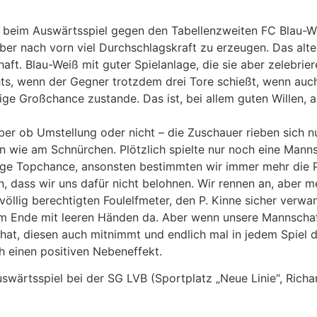
l beim Auswärtsspiel gegen den Tabellenzweiten FC Blau-We
r nach vorn viel Durchschlagskraft zu erzeugen. Das alte 
ft. Blau-Weiß mit guter Spielanlage, die sie aber zelebrier
chts, wenn der Gegner trotzdem drei Tore schießt, wenn auc
tige Großchance zustande. Das ist, bei allem guten Willen,
ber ob Umstellung oder nicht – die Zuschauer rieben sich 
nun wie am Schnürchen. Plötzlich spielte nur noch eine Mann
htige Topchance, ansonsten bestimmten wir immer mehr die
n, dass wir uns dafür nicht belohnen. Wir rennen an, aber me
 völlig berechtigten Foulelfmeter, den P. Kinne sicher verwa
am Ende mit leeren Händen da. Aber wenn unsere Mannschaft
hat, diesen auch mitnimmt und endlich mal in jedem Spiel d
h einen positiven Nebeneffekt.
uswärtsspiel bei der SG LVB (Sportplatz „Neue Linie“, Richa