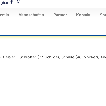
agbar
erein
Mannschaften
Partner
Kontakt
Sh
, Geisler – Schrötter (77. Schilde), Schilde (48. Nöcker), A