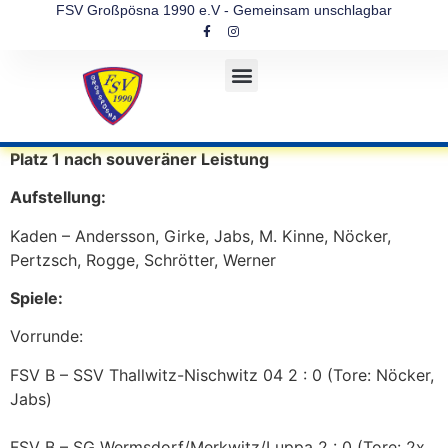
FSV Großpösna 1990 e.V - Gemeinsam unschlagbar
Platz 1 nach souveräner Leistung
Aufstellung:
Kaden – Andersson, Girke, Jabs, M. Kinne, Nöcker,
Pertzsch, Rogge, Schrötter, Werner
Spiele:
Vorrunde:
FSV B – SSV Thallwitz-Nischwitz 04 2 : 0 (Tore: Nöcker,
Jabs)
FSV B – SG Wermsdorf/Merkwitz/Luppa 2 : 0 (Tore: 2x