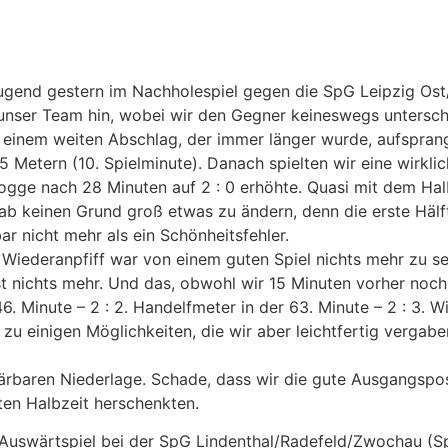
gend gestern im Nachholespiel gegen die SpG Leipzig Ost/T
ür unser Team hin, wobei wir den Gegner keineswegs untersch
it einem weiten Abschlag, der immer länger wurde, aufspra
85 Metern (10. Spielminute). Danach spielten wir eine wirkl
ogge nach 28 Minuten auf 2 : 0 erhöhte. Quasi mit dem Hal
 gab keinen Grund groß etwas zu ändern, denn die erste Hälf
ar nicht mehr als ein Schönheitsfehler.
Wiederanpfiff war von einem guten Spiel nichts mehr zu s
ast nichts mehr. Und das, obwohl wir 15 Minuten vorher noch 
6. Minute – 2 : 2. Handelfmeter in der 63. Minute – 2 : 3. W
u einigen Möglichkeiten, die wir aber leichtfertig vergabe
ärbaren Niederlage. Schade, dass wir die gute Ausgangsposit
ten Halbzeit herschenkten.
: Auswärtspiel bei der SpG Lindenthal/Radefeld/Zwochau (S