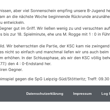
ltnissen, aber viel Sonnenschein empfing unsere B-Jugend 
ngsam an die nächste Woche beginnende Rückrunde anzunäher
u entwickeln.
egner gut im Griff. Wir ließen wenig zu und versuchten a
is zur 18. Spielminute, ehe uns M. Rogge mit 1 : 0 in Füh
ld. Wir beherrschten die Partie, der KSC kam nie zwingend
les nicht so einfach und manchmal liefen wir uns auch beim 
am erhöhen. In der Schlussphase, als wir den KSC völlig be
77.) den 4 : 0-Endstand her.
iren Gegner.
eimspiel gegen die SpG Leipzig-Süd/Stötteritz; Treff: 09.30
Datenschutzerklärung
Impressum
Log 